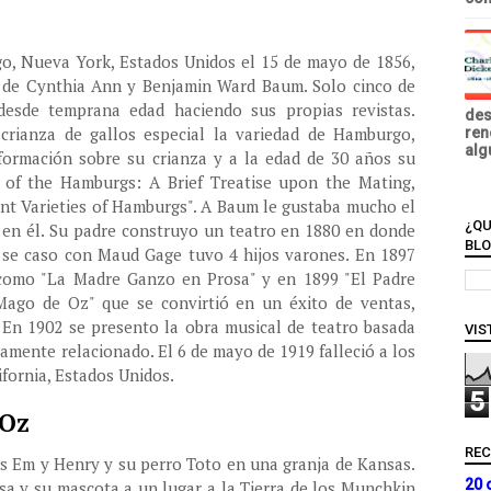
, Nueva York, Estados Unidos el 15 de mayo de 1856,
 de Cynthia Ann y Benjamin Ward Baum. Solo cinco de
 desde temprana edad haciendo sus propias revistas.
des
crianza de gallos especial la variedad de Hamburgo,
ren
alg
formación sobre su crianza y a la edad de 30 años su
 of the Hamburgs: A Brief Treatise upon the Mating,
nt Varieties of Hamburgs". A Baum le gustaba mucho el
¿QU
o en él. Su padre construyo un teatro en 1880 en donde
BL
82 se caso con Maud Gage tuvo 4 hijos varones. En 1897
 como "La Madre Ganzo en Prosa" y en 1899 "El Padre
 Mago de Oz" que se convirtió en un éxito de ventas,
 En 1902 se presento la obra musical de teatro basada
VIS
tamente relacionado. El 6 de mayo de 1919 falleció a los
fornia, Estados Unidos.
5
 Oz
RE
os Em y Henry y su perro Toto en una granja de Kansas.
20 
sa y su mascota a un lugar a la Tierra de los Munchkin