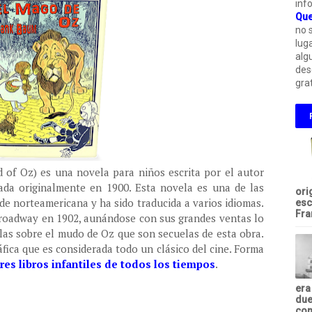
inf
Que
no 
lug
alg
des
grat
of Oz) es una novela para niños escrita por el autor
ada originalmente en 1900. Esta novela es una de las
ori
 de norteamericana y ha sido traducida a varios idiomas.
esc
Fra
Broadway en 1902, aunándose con sus grandes ventas lo
elas sobre el mudo de Oz que son secuelas de esta obra.
ica que es considerada todo un clásico del cine. Forma
es libros infantiles de todos los tiempos
.
era
due
com