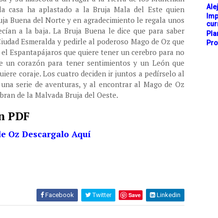
Ale
la casa ha aplastado a la Bruja Mala del Este quien
Imp
ruja Buena del Norte y en agradecimiento le regala unos
cur
cían a la baja. La Bruja Buena le dice que para saber
Pla
 Ciudad Esmeralda y pedirle al poderoso Mago de Oz que
Pro
 el Espantapájaros que quiere tener un cerebro para no
re un corazón para tener sentimientos y un León que
uiere coraje. Los cuatro deciden ir juntos a pedírselo al
una serie de aventuras, y al encontrar al Mago de Oz
libran de la Malvada Bruja del Oeste.
en PDF
de Oz Descargalo Aquí
Facebook
Twitter
Save
Linkedin