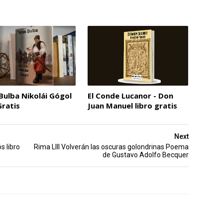
Bulba Nikolái Gógol
El Conde Lucanor - Don
Gratis
Juan Manuel libro gratis
Next
s libro
Rima LIII Volverán las oscuras golondrinas Poema
de Gustavo Adolfo Becquer