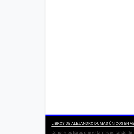
LIBROS DE ALEJANDRO DUMAS ÚNICOS EN V
Conoce los libros que estamos editando de