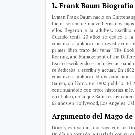
L. Frank Baum Biografía
Lyman Frank Baum nació en Chittenango
fue el setimo de nueve hermanos hijos
ellos llegaron a la adultez. Escribio
Cuando tenía 20 años se dedico a la 
comenzó a publicar una revista con in
primer libro trato del tema "The Book
Rearing, and Management of the Differe
teatro escribiendo e inclusive actuand
se dedicaba a escribir y actuar. En 18
comenzó a publicar libros para niños
Ganzo, su libro". En 1900 publico "El
continuándolo con trece historias más.
en el libro, en la que Baum estuvo direc
62 años en Hollywood, Los Ángeles, Cali
Argumento del Mago de
Doroty es una niña que vive con sus tí
Un día un tornado la traslada con su ca