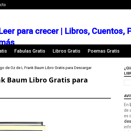
cto
Leer para crecer | Libros, Cuentos,
más
atis
Fabulas Gratis
Libros Gratis
Poemas Gratis
go de Oz de L Frank Baum Libro Gratis para Descargar
¿QU
LIB
nk Baum Libro Gratis para
AVI
En
L
de 
es 
des
inf