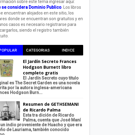
ormación sobre este tema ingresar aquí:
 se considera Dominio Publico
. Los libros
se encuentran alojados en este sitio, los
ares donde se encuentran son gratuitos y en
unos casos es necesario registrarse para
cargarlos, siendo el registro también
uito.
POPULAR
CATEGORIAS
INDICE
El Jardín Secreto Frances
Hodgson Burnett libro
completo gratis
El Jardín Secreto cuyo titulo
ginal es The Secret Garden es una novela
rita por la autora inglesa-americana
nces Hodgson Burn...
Resumen de GETHSEMANI
de Ricardo Palma
Esta tra dición de Ricardo
Palma, cuenta que José Maní
 un indio proveniente de Huacho y que era
ño de Lauriama, también conocido
o...