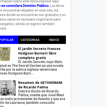
ormación sobre este tema ingresar aquí:
 se considera Dominio Publico
. Los libros
se encuentran alojados en este sitio, los
ares donde se encuentran son gratuitos y en
unos casos es necesario registrarse para
cargarlos, siendo el registro también
uito.
POPULAR
CATEGORIAS
INDICE
El Jardín Secreto Frances
Hodgson Burnett libro
completo gratis
El Jardín Secreto cuyo titulo
ginal es The Secret Garden es una novela
rita por la autora inglesa-americana
nces Hodgson Burn...
Resumen de GETHSEMANI
de Ricardo Palma
Esta tra dición de Ricardo
Palma, cuenta que José Maní
 un indio proveniente de Huacho y que era
ño de Lauriama, también conocido
o...