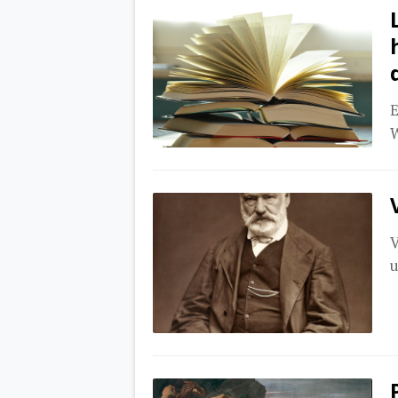
E
W
V
u