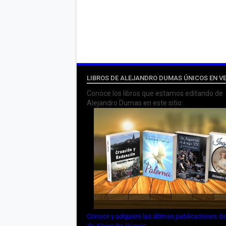
LIBROS DE ALEJANDRO DUMAS ÚNICOS EN V
Conoce los libros que estamos editando de
Alejandro Dumas en este sitio:
Conoce y adquiere las últimas publicaciones d
de Alejandro Dumas