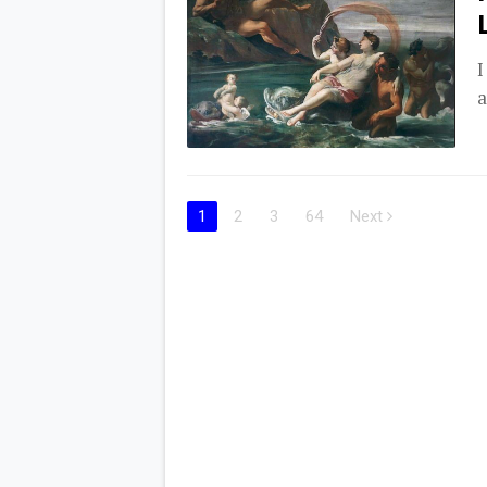
I
a
1
2
3
64
Next