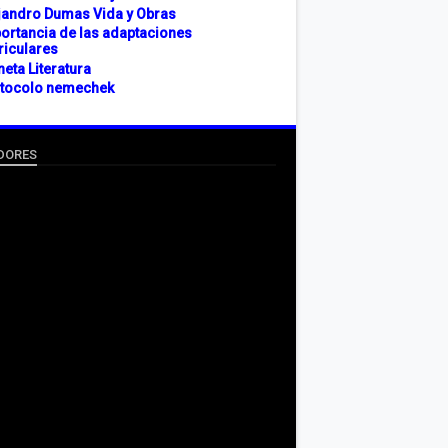
jandro Dumas Vida y Obras
ortancia de las adaptaciones
riculares
neta Literatura
tocolo nemechek
DORES