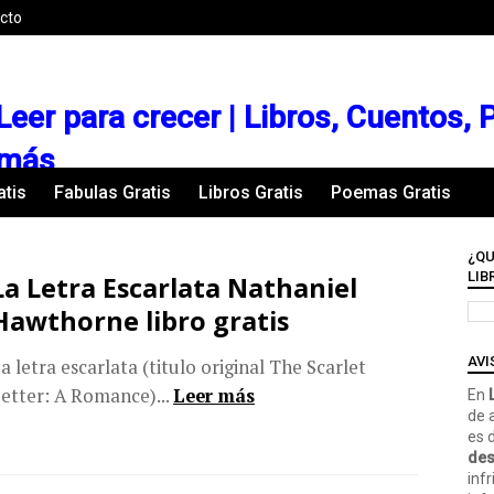
cto
Leer para crecer | Libros, Cuentos,
más
atis
Fabulas Gratis
Libros Gratis
Poemas Gratis
¿QU
LIB
La Letra Escarlata Nathaniel
Hawthorne libro gratis
AVI
a letra escarlata (titulo original The Scarlet
etter: A Romance)...
Leer más
En
L
de 
es 
des
inf