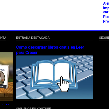
Ale
Imp
cur
Pla
Pro
ENTA
ENTRADA DESTACADA
SEGUI
Como descargar libros gratis en Leer
para Crecer
e obras
SÍGUENOS EN YOUTUBE