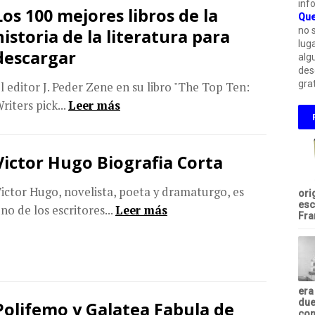
inf
Los 100 mejores libros de la
Que
no 
historia de la literatura para
lug
descargar
alg
des
grat
l editor J. Peder Zene en su libro "The Top Ten:
riters pick...
Leer más
Victor Hugo Biografia Corta
ictor Hugo, novelista, poeta y dramaturgo, es
ori
esc
no de los escritores...
Leer más
Fra
era
due
Polifemo y Galatea Fabula de
com