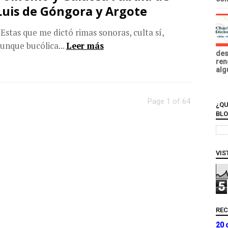
Luis de Góngora y Argote
 Estas que me dictó rimas sonoras, culta sí,
unque bucólica...
Leer más
des
ren
alg
Page 1 of 64
¿QU
BL
VIS
5
RE
20 