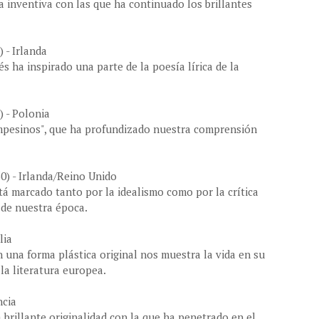
za inventiva con las que ha continuado los brillantes
 - Irlanda
és ha inspirado una parte de la poesía lírica de la
 - Polonia
ampesinos", que ha profundizado nuestra comprensión
0) - Irlanda/Reino Unido
tá marcado tanto por la idealismo como por la crítica
 de nuestra época.
lia
 una forma plástica original nos muestra la vida en su
 la literatura europea.
ncia
 brillante originalidad con la que ha penetrado en el