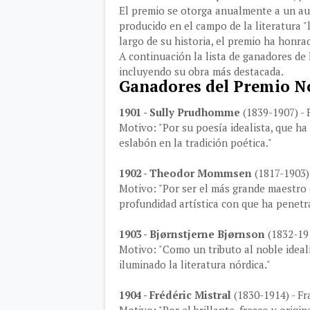
El premio se otorga anualmente a un au
producido en el campo de la literatura "
largo de su historia, el premio ha honrad
A continuación la lista de ganadores de
incluyendo su obra más destacada.
Ganadores del Premio No
1901 - Sully Prudhomme
(1839-1907) - 
Motivo: "Por su poesía idealista, que ha
eslabón en la tradición poética."
1902 - Theodor Mommsen
(1817-1903)
Motivo: "Por ser el más grande maestro e
profundidad artística con que ha penetrad
1903 - Bjørnstjerne Bjørnson
(1832-19
Motivo: "Como un tributo al noble ideal
iluminado la literatura nórdica."
1904 - Frédéric Mistral
(1830-1914) - Fr