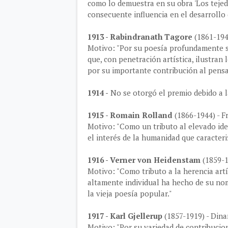
como lo demuestra en su obra 'Los tejedo
consecuente influencia en el desarrollo 
1913 - Rabindranath Tagore
(1861-1941
Motivo: "Por su poesía profundamente se
que, con penetración artística, ilustran 
por su importante contribución al pensa
1914 -
No se otorgó el premio debido a 
1915 - Romain Rolland
(1866-1944) - F
Motivo: "Como un tributo al elevado ide
el interés de la humanidad que caracteri
1916 - Verner von Heidenstam
(1859-1
Motivo: "Como tributo a la herencia art
altamente individual ha hecho de su nom
la vieja poesía popular."
1917 - Karl Gjellerup
(1857-1919) - Din
Motivo: "Por su variedad de contribucion