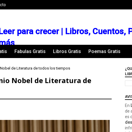
cto
Leer para crecer | Libros, Cuentos,
más
atis
Fabulas Gratis
Libros Gratis
Poemas Gratis
Nobel de Literatura de todos los tiempos
¿QU
LIB
io Nobel de Literatura de
AVI
En
L
de 
es 
des
inf