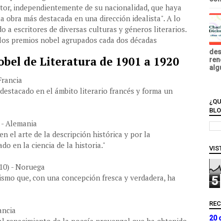
tor, independientemente de su nacionalidad, que haya
la obra más destacada en una dirección idealista". A lo
o a escritores de diversas culturas y géneros literarios.
 los premios nobel agrupados cada dos décadas
des
bel de Literatura de 1901 a 1920
ren
alg
Francia
 destacado en el ámbito literario francés y forma un
¿QU
BL
 - Alemania
n el arte de la descripción histórica y por la
o en la ciencia de la historia."
VIS
10) - Noruega
ismo que, con una concepción fresca y verdadera, ha
5
RE
ancia
20 