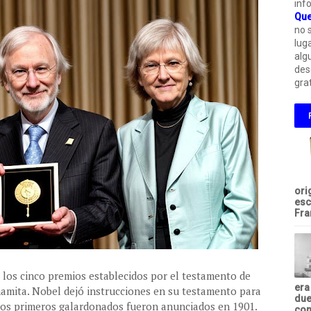
inf
Que
no 
lug
alg
des
grat
ori
esc
Fra
 los cinco premios establecidos por el testamento de
era
inamita. Nobel dejó instrucciones en su testamento para
due
 los primeros galardonados fueron anunciados en 1901.
com