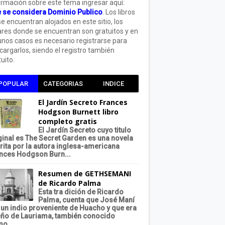
ormación sobre este tema ingresar aquí:
 se considera Dominio Publico
. Los libros
se encuentran alojados en este sitio, los
ares donde se encuentran son gratuitos y en
unos casos es necesario registrarse para
cargarlos, siendo el registro también
uito.
POPULAR
CATEGORIAS
INDICE
El Jardín Secreto Frances
Hodgson Burnett libro
completo gratis
El Jardín Secreto cuyo titulo
ginal es The Secret Garden es una novela
rita por la autora inglesa-americana
nces Hodgson Burn...
Resumen de GETHSEMANI
de Ricardo Palma
Esta tra dición de Ricardo
Palma, cuenta que José Maní
 un indio proveniente de Huacho y que era
ño de Lauriama, también conocido
o...