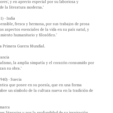
res', y en aprecio especial por su laboriosa y
de la literatura moderna."
) - India
nsible, fresca y hermosa, por sus trabajos de prosa
los aspectos esenciales de la vida en su país natal, y
miento humanitario y filosófico."
la Primera Guerra Mundial.
rancia
alismo, la amplia simpatía y el corazón consumido por
zan su obra."
940) - Suecia
ística que posee en su poesía, que en una forma
bre un símbolo de la cultura nueva en la tradición de
amarca
es literarias y por la profundidad de su inspiración