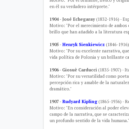
Motivo: "Por el brillante, fresco y orig
en él su verdadero intérprete."
1904 - José Echegaray
(1832-1916) - Es
Motivo: "Por el merecimiento de ambos 
brillo que han añadido a la literatura e
1905 -
Henryk Sienkiewicz
(1846-1916)
Motivo: "Por su excelente narrativa, qu
vida política de Polonia y un brillante ca
1906 - Giosuè Carducci
(1835-1907) - It
Motivo: "Por su versatilidad como poeta,
percepción rica y amable de la naturale
dramático."
1907 -
Rudyard Kipling
(1865-1936) - R
Motivo: "En consideración al poder eleva
campo de la narrativa, que se caracteriz
un profundo sentido de la vida humana.