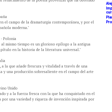
inal renacimiento de la poesía provenzal que ha obtenido
Ale
Imp
cur
paña
Pla
en el campo de la dramaturgia contemporánea, y por el
Pro
spañola moderna."
 - Polonia
e al mismo tiempo es un glorioso epílogo a la antigua
pítulo en la historia de la literatura universal."
alia
 a la que añade frescura y vitalidad a través de una
za y una producción sobresaliente en el campo del arte
eino Unido
do y a la fuerza fresca con la que ha conquistado en el
a por una variedad y riqueza de invención inspirada por
"