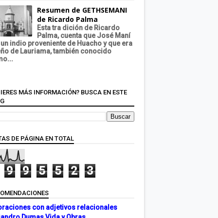
Resumen de GETHSEMANI
de Ricardo Palma
Esta tra dición de Ricardo
Palma, cuenta que José Maní
 un indio proveniente de Huacho y que era
ño de Lauriama, también conocido
o...
IERES MÁS INFORMACIÓN? BUSCA EN ESTE
OG
TAS DE PÁGINA EN TOTAL
9
9
5
5
2
3
COMENDACIONES
oraciones con adjetivos relacionales
jandro Dumas Vida y Obras