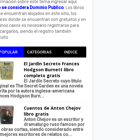
ormación sobre este tema ingresar aquí:
 se considera Dominio Publico
. Los libros
se encuentran alojados en este sitio, los
ares donde se encuentran son gratuitos y en
unos casos es necesario registrarse para
cargarlos, siendo el registro también
uito.
POPULAR
CATEGORIAS
INDICE
El Jardín Secreto Frances
Hodgson Burnett libro
completo gratis
El Jardín Secreto cuyo titulo
ginal es The Secret Garden es una novela
rita por la autora inglesa-americana
nces Hodgson Burn...
Cuentos de Anton Chejov
libro gratis
Anton Chejov es un escritor y
dramaturgo ruso famoso por
 obras cortas, siendo considerado entre
 mejores escritores de relatos co...