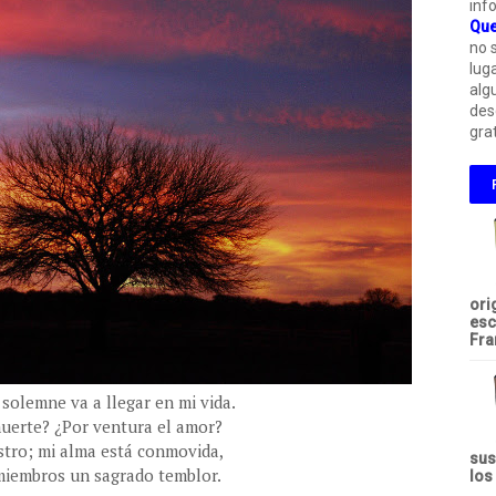
inf
Que
no 
lug
alg
des
grat
ori
esc
Fra
 solemne va a llegar en mi vida.
muerte? ¿Por ventura el amor?
stro; mi alma está conmovida,
sus
miembros un sagrado temblor.
los