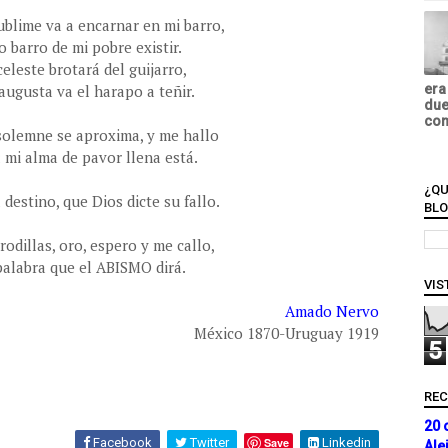
ublime va a encarnar en mi barro,
o barro de mi pobre existir.
eleste brotará del guijarro,
augusta va el harapo a teñir.
era
due
com
solemne se aproxima, y me hallo
 mi alma de pavor llena está.
¿QU
destino, que Dios dicte su fallo.
BL
rodillas, oro, espero y me callo,
palabra que el ABISMO dirá.
VIS
Amado Nervo
México 1870-Uruguay 1919
5
RE
20 
Facebook
Twitter
Save
Linkedin
Ale