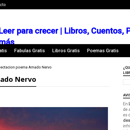
cto
Leer para crecer | Libros, Cuentos,
más
atis
Fabulas Gratis
Libros Gratis
Poemas Gratis
pectacion poema Amado Nervo
¿QU
LIB
mado Nervo
AVI
En
L
de 
es 
des
inf