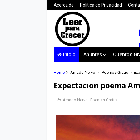
Acerca de
Política de Privacidad
Conta
Inicio
Apuntes
Cuentos Gr
Home
Amado Nervo
Poemas Gratis
Ex
Expectacion poema A
Amado Nervo
,
Poemas Gratis