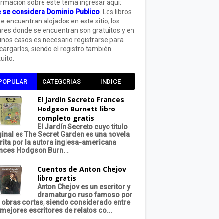
ormación sobre este tema ingresar aquí:
 se considera Dominio Publico
. Los libros
se encuentran alojados en este sitio, los
ares donde se encuentran son gratuitos y en
unos casos es necesario registrarse para
cargarlos, siendo el registro también
uito.
POPULAR
CATEGORIAS
INDICE
El Jardín Secreto Frances
Hodgson Burnett libro
completo gratis
El Jardín Secreto cuyo titulo
ginal es The Secret Garden es una novela
rita por la autora inglesa-americana
nces Hodgson Burn...
Cuentos de Anton Chejov
libro gratis
Anton Chejov es un escritor y
dramaturgo ruso famoso por
 obras cortas, siendo considerado entre
 mejores escritores de relatos co...