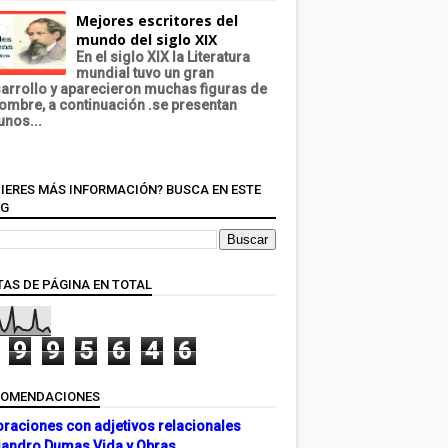
Mejores escritores del
mundo del siglo XIX
En el siglo XIX la Literatura
mundial tuvo un gran
arrollo y aparecieron muchas figuras de
ombre, a continuación .se presentan
unos...
IERES MÁS INFORMACIÓN? BUSCA EN ESTE
OG
TAS DE PÁGINA EN TOTAL
9
9
5
6
4
6
COMENDACIONES
oraciones con adjetivos relacionales
jandro Dumas Vida y Obras