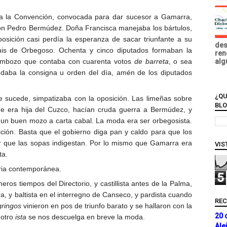
ma la Convención, convocada para dar sucesor a Gamarra,
don Pedro Bermúdez. Doña Francisca manejaba los bártulos,
posición casi perdía la esperanza de sacar triunfante a su
des
uis de Orbegoso. Ochenta y cinco diputados formaban la
ren
 embozo que contaba con cuarenta votos
de barreta
, o sea
alg
a daba la consigna u orden del día, amén de los diputados
¿QU
re sucede, simpatizaba con la oposición. Las limeñas sobre
BL
e era hija del Cuzco, hacían cruda guerra a Bermúdez, y
 un buen mozo a carta cabal. La moda era ser orbegosista.
cción. Basta que el gobierno diga pan y caldo para que los
 que las sopas indigestan. Por lo mismo que Gamarra era
VIS
ta.
oria contemporánea.
5
ros tiempos del Directorio, y castillista antes de la Palma,
a, y baltista en el interregno de Canseco, y pardista cuando
RE
gringos
vinieron en pos de triunfo barato y se hallaron con la
20 
 otro
ista
se nos descuelga en breve la moda.
Ale