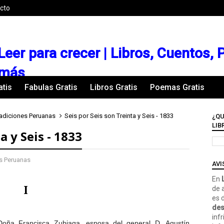
cto
Leer para crecer | Libros, Cuentos,
más
atis
Fabulas Gratis
Libros Gratis
Poemas Gratis
adiciones Peruanas
Seis por Seis son Treinta y Seis - 1833
¿QU
LIB
a y Seis - 1833
s Peruanas
AVI
En
L
I
de 
es 
des
inf
Doña Francisca Zubiaga, esposa del general D. Agustín