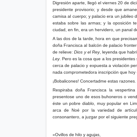
Digresión aparte, llegó el viernes 20 de d
presidente provisorio; y desde que amanec
camisa al cuerpo; y palacio era un jubileo d
estaba sobre las armas; y la oposición te
ciudad, en fin, era un hervidero, un panal 
A las dos de la tarde, hora en que precis
doña Francisca al balcón de palacio fronter
de relieve:
Dios y el Rey
, leyenda que habr
Ley
. Pero es la cosa que a los presidentes
cerca de palacio y expuesta a violación pe
nada comprometedora inscripción que hoy 
¡Bobalicones! Concertadme estas razones.
Respiraba doña Francisca la vespertina
presentose uno de esos buhoneros o vende
éste un pobre diablo, muy popular en Lim
arca de Noé por la variedad de artícu
consonantero, a juzgar por el siguiente pr
«Ovillos de hilo y agujas,