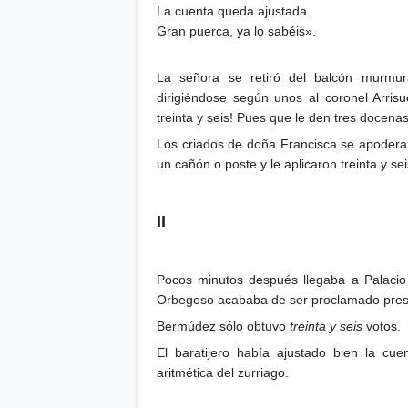
La cuenta queda ajustada.
Gran puerca, ya lo sabéis».
La señora se retiró del balcón murmura
dirigiéndose según unos al coronel Arri
treinta y seis! Pues que le den tres docena
Los criados de doña Francisca se apoderaron
un cañón o poste y le aplicaron treinta y s
II
Pocos minutos después llegaba a Palacio 
Orbegoso acababa de ser proclamado presid
Bermúdez sólo obtuvo
treinta y seis
votos.
El baratijero había ajustado bien la cu
aritmética del zurriago.