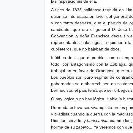
las inspiraciones de ella.
A fines de 1833 hallábase reunida en Li
quien se interesaba en favor del general 
y con tanta destreza, que el partido de o
candidato, que era el general D. José L
Convención, y doña Francisca decía sin
representantes palaciegos, a quienes ell
cubileteros, que no bajaban de doce.
Inútil es decir que el pueblo, como siemp
todo, por antagonismo con la Zubiaga, qu
trabajaban en favor de Orbegoso, que era
Los pueblos son puro espíritu de contradi
gobernados se emberrechinen en sostener
bermudista, el país tenía que ser orbegosis
O hay lógica o no hay lógica. Hable la hist
De moda estuvo ser vivanquista en los prime
y pradista cuando la guerra con la madrastr
Dios fue servido, y
huascarista
cuando los
horma de su zapato... Ya veremos con qué