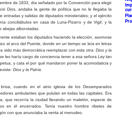
iciembre de 1833, día señalado por la Convención para elegir
Imp
ió Dios, andaba la gente de política que no le llegaba la
cur
Pla
e entradas y salidas de diputados ministeriales; y el ejército
Pro
nía conciliábulos en casa de Luna-Pizarro y de Vigil; y la
de abejas alborotadas.
amente estaban los diputados haciendo la elección, asomose
izo al arco del Puente, donde en un tiempo se leía en letras
ía sido más democrática reemplazar con esta otra:
Dios y la
 se les haría cargo de conciencia tener a esa señora
Ley
tan
rpetua, y cata el por qué mandaron poner la acomodaticia y
existe:
Dios y la Patria
.
 brisa, cuando en el atrio iglesia de los Desamparados
dores ambulantes que pululan en todas las capitales. Era
a, que recorría la ciudad llevando un maletón, especie de
los en él encerrados. Tenía nuestro hombre ribetes de
egón con que anunciaba la venta al menudeo.