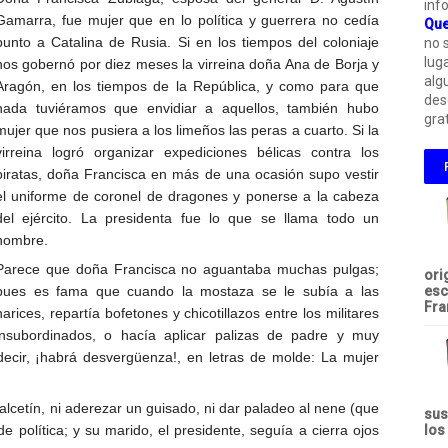
inf
Gamarra, fue mujer que en lo política y guerrera no cedía
Que
punto a Catalina de Rusia. Si en los tiempos del coloniaje
no 
lug
nos gobernó por diez meses la virreina doña Ana de Borja y
alg
Aragón, en los tiempos de la República, y como para que
des
nada tuviéramos que envidiar a aquellos, también hubo
grat
mujer que nos pusiera a los limeños las peras a cuarto. Si la
virreina logró organizar expediciones bélicas contra los
piratas, doña Francisca en más de una ocasión supo vestir
el uniforme de coronel de dragones y ponerse a la cabeza
del ejército. La presidenta fue lo que se llama todo un
hombre.
Parece que doña Francisca no aguantaba muchas pulgas;
ori
pues es fama que cuando la mostaza se le subía a las
esc
Fra
narices, repartía bofetones y chicotillazos entre los militares
insubordinados, o hacía aplicar palizas de padre y muy
decir, ¡habrá desvergüenza!, en letras de molde: La mujer
alcetín, ni aderezar un guisado, ni dar paladeo al nene (que
sus
de política; y su marido, el presidente, seguía a cierra ojos
los